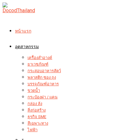
Skip
to
content
หน้าแรก
อุตสาหกรรม
เครื่องสำอางค์
ยาเวชภัณฑ์
กระสอบอาหารสัตว์
พลาสติก ซอง ถุง
บรรจุภัณฑ์อาหาร
ขวดน้ำ
กระป๋องฝา / แคน
กล่อง ลัง
สิ่งก่อสร้าง
ธุรกิจ SME
สีเฉพาะทาง
ไฟฟ้า