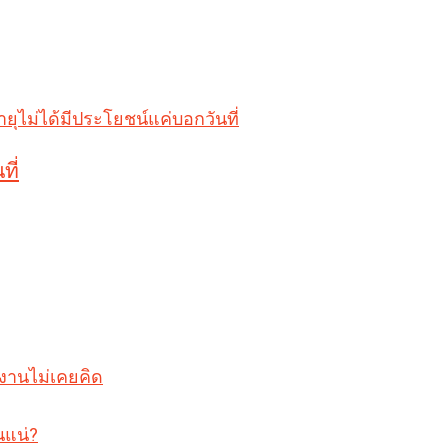
ที่
งงานไม่เคยคิด
นแน่?