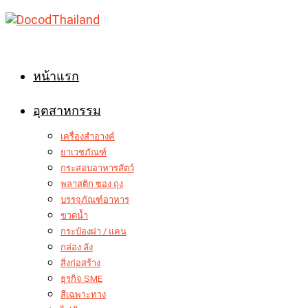
Skip
to
content
หน้าแรก
อุตสาหกรรม
เครื่องสำอางค์
ยาเวชภัณฑ์
กระสอบอาหารสัตว์
พลาสติก ซอง ถุง
บรรจุภัณฑ์อาหาร
ขวดน้ำ
กระป๋องฝา / แคน
กล่อง ลัง
สิ่งก่อสร้าง
ธุรกิจ SME
สีเฉพาะทาง