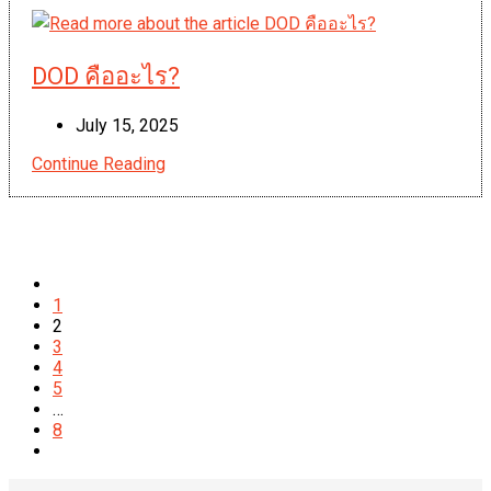
งาน
พิมพ์
ประเภท
DOD คืออะไร?
ไหน
บ้าง?
Post
July 15, 2025
published:
Continue Reading
DOD คือ
อะไร?
Go
to
1
the
2
previous
3
page
4
5
…
8
Go
to