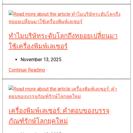
Marking ลงทุน
ครั้ง
เดียว
คุ้ม
ยาว
ทำไมบริษัทระดับโลกถึงทยอยเปลี่ยนมา
10
ปี
ใช้เครื่องพิมพ์เลเซอร์
Post
November 13, 2025
published:
Continue Reading
ทำไม
บริษัท
ระดับ
โลก
ถึง
ทยอย
เครื่องพิมพ์เลเซอร์: คำตอบของบรรจุ
เปลี่ยน
ภัณฑ์รักษ์โลกยุคใหม่
มา
ใช้