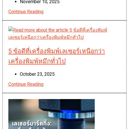
Post
November 10, 2025
เครื่องพิมพ์
published:
เลเซอร์
Continue Reading
เครื่องพิมพ์
เลเซอร์:
คำ
ตอบ
ของ
บรรจุ
5 ข้อดีที่เครื่องพิมพ์เลเซอร์เหนือกว่า
ภัณฑ์
เครื่องพิมพ์หมึกทั่วไป
รักษ์
โลก
Post
October 23, 2025
ยุค
published:
5
ใหม่
Continue Reading
ข้อดี
ที่
เครื่องพิมพ์
เลเซอร์
เหนือ
กว่า