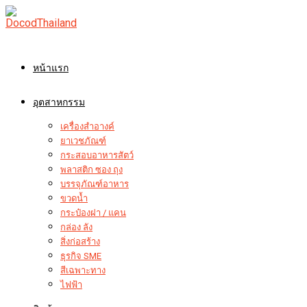
Skip
to
content
หน้าแรก
อุตสาหกรรม
เครื่องสำอางค์
ยาเวชภัณฑ์
กระสอบอาหารสัตว์
พลาสติก ซอง ถุง
บรรจุภัณฑ์อาหาร
ขวดน้ำ
กระป๋องฝา / แคน
กล่อง ลัง
สิ่งก่อสร้าง
ธุรกิจ SME
สีเฉพาะทาง
ไฟฟ้า