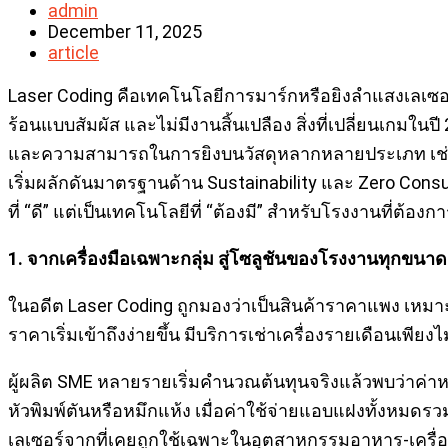
Post
admin
author:
Post
December 11, 2025
published:
Post
article
category:
Laser Coding คือเทคโนโลยีการมาร์กหรือยิงลำแสงเลเซอร์ล
ร้อนแบบสัมผัส และไม่มีงานสิ้นเปลือง สิ่งที่เปลี่ยนเกมใ
และความสามารถในการยิงบนวัสดุหลากหลายประเภท เช่น ขวด
เริ่มผลักดันมาตรฐานด้าน Sustainability และ Zero Cons
ที่ “ดี” แต่เป็นเทคโนโลยีที่ “ต้องมี” สำหรับโรงงานที่ต
1. จากเครื่องมือเฉพาะกลุ่ม สู่โซลูชันของโรงงานทุกขนาด
ในอดีต Laser Coding ถูกมองว่าเป็นสินค้าราคาแพง เหมาะ
ราคาเริ่มเข้าถึงง่ายขึ้น มีบริการเช่าเครื่องรายเดือนเพีย
ผู้ผลิต SME หลายรายเริ่มคำนวณต้นทุนจริงแล้วพบว่าค่าหมึ
หัวพิมพ์ตันหรือหมึกแห้ง เมื่อค่าใช้จ่ายแอบแฝงทั้งหมดรวมเ
เลเซอร์จากที่เคยถูกใช้เฉพาะในอุตสาหกรรมอาหาร-เครื่อ