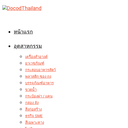
Skip
to
content
หน้าแรก
อุตสาหกรรม
เครื่องสำอางค์
ยาเวชภัณฑ์
กระสอบอาหารสัตว์
พลาสติก ซอง ถุง
บรรจุภัณฑ์อาหาร
ขวดน้ำ
กระป๋องฝา / แคน
กล่อง ลัง
สิ่งก่อสร้าง
ธุรกิจ SME
สีเฉพาะทาง