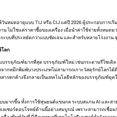
ิมพ์วันหมดอายุแบบ TIJ หรือ CIJ แต่ปี 2026 ผู้ประกอบการเร
น ไม่ใช่แค่ราคาซื้อของเครื่อง เมื่อนำค่าใช้จ่ายทั้งหมดมา
นระบบที่ประหยัดกว่าแบบชัดเจน และสำหรับหลายโรงงาน จุดคุ้
ษ์โลก
บรรจุภัณฑ์มากที่สุด บรรจุภัณฑ์ใหม่ เช่นกระดาษรีไซเคิล ฟ
ๆ เนื่องจากหมึกพิมพ์บางประเภทไม่สามารถเกาะวัสดุรักษ์โลก
่ทิ้งสารตกค้างจึงกลายเป็นเทคโนโลยีหลักของบรรจุภัณฑ์ยุค
มรูปแบบมากขึ้น ทั้งการใช้หุ่นยนต์แขนกล ระบบสแกน AI และส
์เลเซอร์ตอบโจทย์ด้านนี้อย่างสมบูรณ์ เพราะสามารถเชื่อมกั
ื่องพิมพ์วันที่ นี่คือเหตุผลที่เทคโนโลยีเลเซอร์กำลังกลา