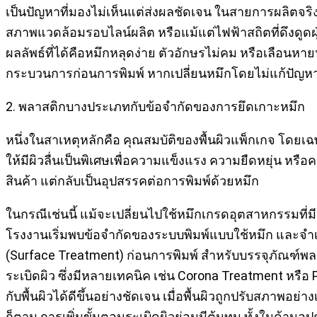
เป็นปัญหาที่มองไม่เห็นแต่ส่งผลชัดเจน ในสายการผลิตจริ
สภาพแวดล้อมรอบไลน์ผลิต หรือแม้แต่ไฟฟ้าสถิตที่ดึงดูดฝุ่น
ผลลัพธ์ที่ได้คือหมึกหลุดง่าย ตัวอักษรไม่คม หรือเลือนหาย
กระบวนการก่อนการพิมพ์ หากเปลี่ยนหมึกโดยไม่แก้ปัญหาฝ
2. พลาสติกบางประเภทกับข้อจำกัดของการยึดเกาะหมึก
หนึ่งในสาเหตุหลักคือ คุณสมบัติของพื้นผิวแพ็กเกจ โดยเ
ให้มีผิวลื่นเป็นพิเศษเพื่อความแข็งแรง ความยืดหยุ่น หร
สินค้า แต่กลับเป็นอุปสรรคต่อการพิมพ์ด้วยหมึก
ในกรณีเช่นนี้ แม้จะเปลี่ยนไปใช้หมึกเกรดอุตสาหกรรมที่มีค
โรงงานเริ่มพบข้อจำกัดของระบบพิมพ์แบบใช้หมึก และจำเ
(Surface Treatment) ก่อนการพิมพ์ สำหรับบรรจุภัณฑ์พลา
ระเบิดผิว ซึ่งมีหลายเทคนิค เช่น Corona Treatment หรื
กับพื้นผิวได้ดีขึ้นอย่างชัดเจน เมื่อพื้นผิวถูกปรับสภาพอ
ก็ตาม การเพิ่มขั้นตอนระเบิดผิวย่อมมีต้นทุน ทั้งในด้าน