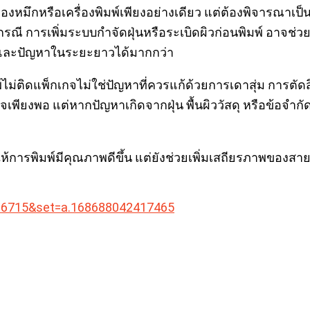
งหมึกหรือเครื่องพิมพ์เพียงอย่างเดียว แต่ต้องพิจารณาเป็
ณี การเพิ่มระบบกำจัดฝุ่นหรือระเบิดผิวก่อนพิมพ์ อาจช่ว
ุนและปัญหาในระยะยาวได้มากกว่า
พิมพ์ไม่ติดแพ็กเกจไม่ใช่ปัญหาที่ควรแก้ด้วยการเดาสุ่ม การตั
เพียงพอ แต่หากปัญหาเกิดจากฝุ่น พื้นผิววัสดุ หรือข้อจำ
ให้การพิมพ์มีคุณภาพดีขึ้น แต่ยังช่วยเพิ่มเสถียรภาพของส
16715&set=a.168688042417465