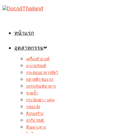
Skip
to
content
หน้าแรก
อุตสาหกรรม
เครื่องสำอางค์
ยาเวชภัณฑ์
กระสอบอาหารสัตว์
พลาสติก ซอง ถุง
บรรจุภัณฑ์อาหาร
ขวดน้ำ
กระป๋องฝา / แคน
กล่อง ลัง
สิ่งก่อสร้าง
ธุรกิจ SME
สีเฉพาะทาง