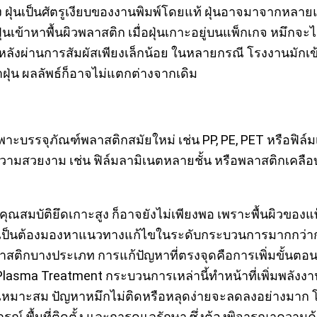
ง ฝุ่นเป็นศัตรูเงียบของงานพิมพ์โดยแท้ ฝุ่นอาจมาจากหลาย
เข้าหาพื้นผิวพลาสติก เมื่อฝุ่นเกาะอยู่บนแพ็กเกจ หมึกจะไม
หลังผ่านการสัมผัสเพียงเล็กน้อย ในหลายกรณี โรงงานมักเข้าใ
ุ่น ผลลัพธ์ก็อาจไม่แตกต่างจากเดิม
ฉพาะบรรจุภัณฑ์พลาสติกสมัยใหม่ เช่น PP, PE, PET หรือฟิ
ือความสวยงาม เช่น ฟิล์มลามิเนตหลายชั้น หรือพลาสติกเคลือ
ุณสมบัติยึดเกาะสูง ก็อาจยังไม่เพียงพอ เพราะพื้นผิวของแพ็ก
ป็นต้องมองหาแนวทางแก้ไขในระดับกระบวนการมากกว่าการเ
สติกบางประเภท การแก้ปัญหาที่ตรงจุดคือการเพิ่มขั้นตอน ก
อ Plasma Treatment กระบวนการเหล่านี้ทำหน้าที่เพิ่มพลั
ย่างเหมาะสม ปัญหาหมึกไม่ติดหรือหลุดง่ายจะลดลงอย่างมาก โด
อุปกรณ์ พื้นที่ติดตั้ง และการดูแลรักษา ซึ่งต้องพิจารณาค