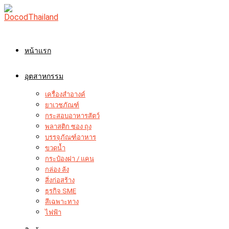
Skip
to
content
หน้าแรก
อุตสาหกรรม
เครื่องสำอางค์
ยาเวชภัณฑ์
กระสอบอาหารสัตว์
พลาสติก ซอง ถุง
บรรจุภัณฑ์อาหาร
ขวดน้ำ
กระป๋องฝา / แคน
กล่อง ลัง
สิ่งก่อสร้าง
ธุรกิจ SME
สีเฉพาะทาง
ไฟฟ้า