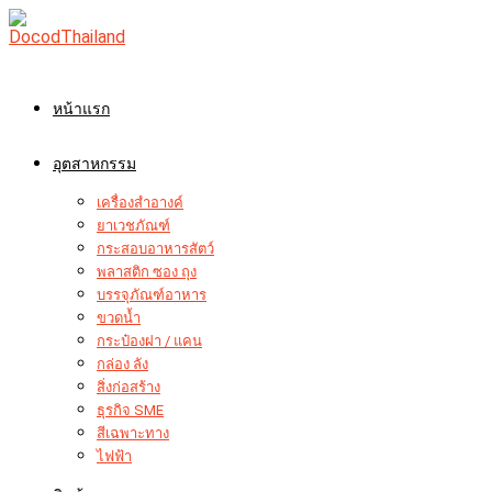
Skip
to
content
หน้าแรก
อุตสาหกรรม
เครื่องสำอางค์
ยาเวชภัณฑ์
กระสอบอาหารสัตว์
พลาสติก ซอง ถุง
บรรจุภัณฑ์อาหาร
ขวดน้ำ
กระป๋องฝา / แคน
กล่อง ลัง
สิ่งก่อสร้าง
ธุรกิจ SME
สีเฉพาะทาง
ไฟฟ้า