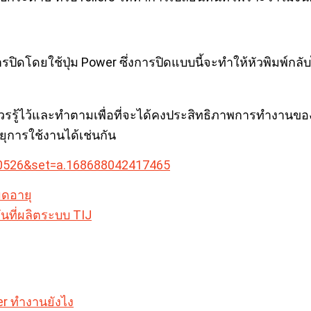
รปิดโดยใช้ปุ่ม Power ซึ่งการปิดแบบนี้จะทำให้หัวพิมพ์กลับไปอ
นที่ควรรู้ไว้และทำตามเพื่อที่จะได้คงประสิทธิภาพการทำงานข
ายุการใช้งานได้เช่นกัน
30526&set=a.168688042417465
มดอายุ
นที่ผลิตระบบ TIJ