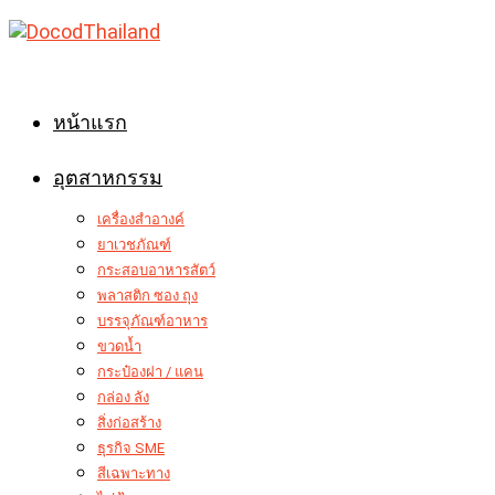
Skip
to
content
หน้าแรก
อุตสาหกรรม
เครื่องสำอางค์
ยาเวชภัณฑ์
กระสอบอาหารสัตว์
พลาสติก ซอง ถุง
บรรจุภัณฑ์อาหาร
ขวดน้ำ
กระป๋องฝา / แคน
กล่อง ลัง
สิ่งก่อสร้าง
ธุรกิจ SME
สีเฉพาะทาง